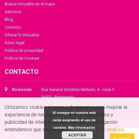
Buscar inmueble en el mapa
Servicios
Blog
Contacto
Ofrece Tu Inmueble
Aviso legal
Política de privacidad
Política de Cookies
CONTACTO
Dirección
Rúa General Gutiérrez Mellado, 4 - local 5
36001, Pontevedra
Utilizamos cookies propias y de terceros para mejorar la
Teléfonos
986 102 454
Al navegar en nuestra web
experiencia de navegación, y ofrecer contenidos y
616 930 857
estás aceptando el uso de
publicidad de interés. Al continuar con la navegación
Whatsapp
616 930 857
cookies.
Más información
entendemos que se acepta nuestra
política de cookies
.
ACEPTAR
E-mail
grupo@agenciabolboreta.com